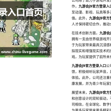
公司除了致力于游戏开发
作，
九游会j9官方登录入
至动漫、影视、玩具等多
值。此外，
九游会j9官方
人才保持密切合作，推动
在技术创新方面，
九游会
拥有一支由世界级游戏开
于为玩家带来最具沉浸感
拟现实和增强现实技术的
戏，为玩家提供了前所未
九游会j9官方登录入口
公
馈，积极倾听玩家声音，
体验。此外，公司还注重
康发展，并为青少年玩家
展望未来，
九游会j9官方
和创意设计的双轮驱动，
司相信，在全球化、数字
为更多玩家带来更多精彩