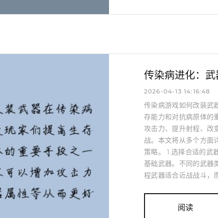
传染病进化：武
2026-04-13 14:16:48
传染病游戏如何改装武
存能力和对抗病原体的
攻击力、提升射程、改
战。本文将从多个方面
策略。 1.选择合适的
基础武器。不同的武器
程武器适合近战战斗，而
阅读