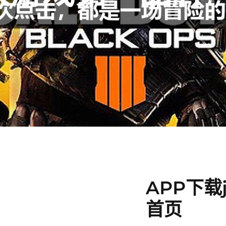
APP下载
首页