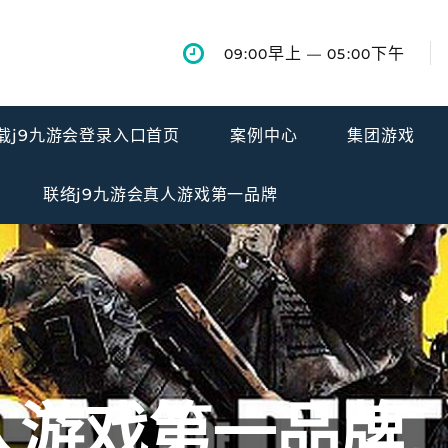
早上
下午
09:00
— 05:00
下载j9九游会登录入口首页
案例中心
集团游戏
联络j9九游会真人游戏第一品牌
人游戏第一品牌