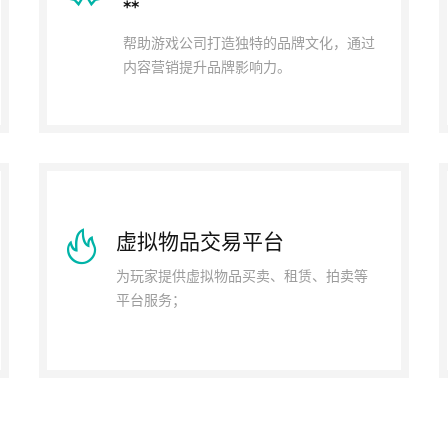
**
帮助游戏公司打造独特的品牌文化，通过
内容营销提升品牌影响力。
虚拟物品交易平台
为玩家提供虚拟物品买卖、租赁、拍卖等
平台服务；