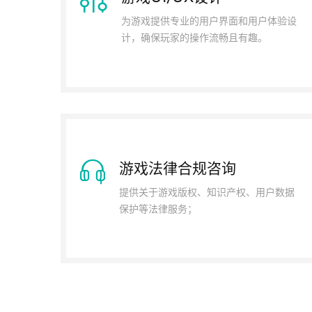
为游戏提供专业的用户界面和用户体验设
计，确保玩家的操作流畅且有趣。
游戏法律合规咨询
提供关于游戏版权、知识产权、用户数据
保护等法律服务；