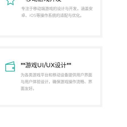
专注于移动端游戏的设计与开发，涵盖安
卓、iOS等操作系统的适配与优化。
**游戏UI/UX设计**
为各类游戏平台和移动设备提供用户界面
与用户体验设计，确保游戏操作流畅、界
面友好。