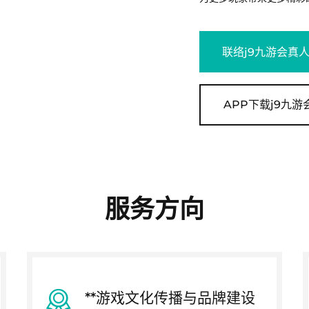
联络j9九游会真
APP下载j9九
服务方向
**游戏文化传播与品牌建设